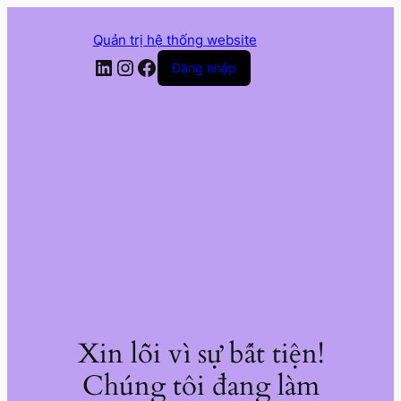
Quản trị hệ thống website
LinkedIn
Instagram
Facebook
Đăng nhập
Xin lỗi vì sự bất tiện!
Chúng tôi đang làm