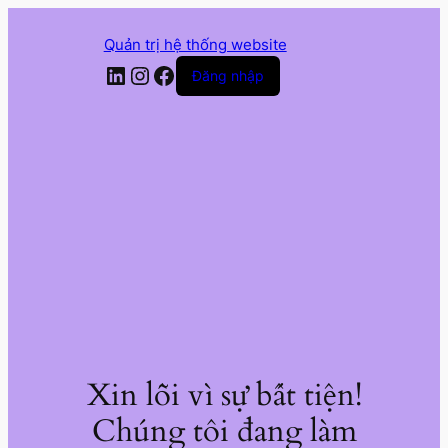
Quản trị hệ thống website
LinkedIn
Instagram
Facebook
Đăng nhập
Xin lỗi vì sự bất tiện!
Chúng tôi đang làm