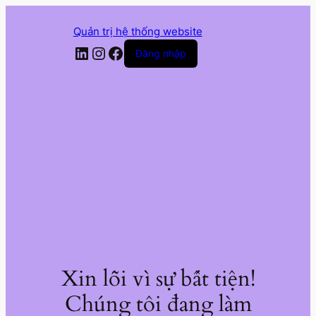
Quản trị hệ thống website
LinkedIn
Instagram
Facebook
Đăng nhập
Xin lỗi vì sự bất tiện!
Chúng tôi đang làm