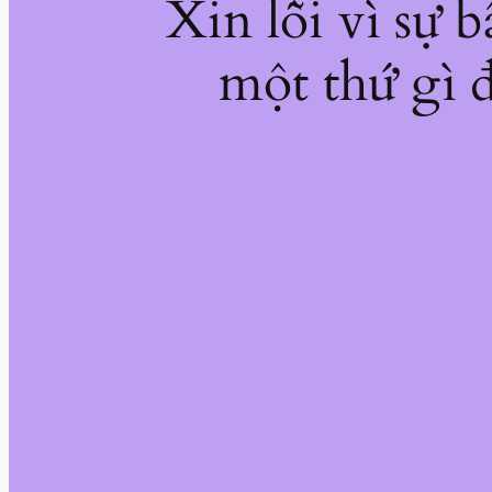
Xin lỗi vì sự 
một thứ gì đ