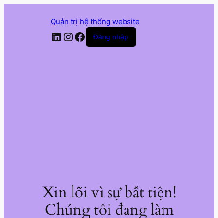
Quản trị hệ thống website
LinkedIn
Instagram
Facebook
Đăng nhập
Xin lỗi vì sự bất tiện!
Chúng tôi đang làm