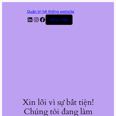
Quản trị hệ thống website
LinkedIn
Instagram
Facebook
Đăng nhập
Xin lỗi vì sự bất tiện!
Chúng tôi đang làm