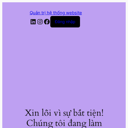
Quản trị hệ thống website
LinkedIn
Instagram
Facebook
Đăng nhập
Xin lỗi vì sự bất tiện!
Chúng tôi đang làm