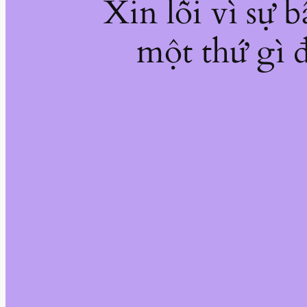
Xin lỗi vì sự 
một thứ gì đ