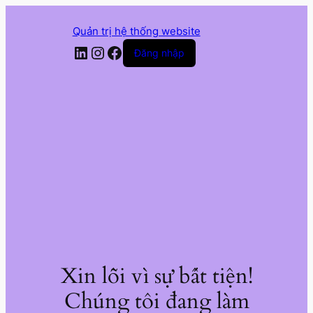
Quản trị hệ thống website
LinkedIn
Instagram
Facebook
Đăng nhập
Xin lỗi vì sự bất tiện!
Chúng tôi đang làm