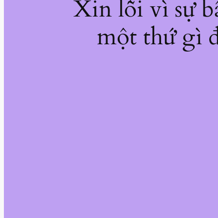
Xin lỗi vì sự 
một thứ gì đ