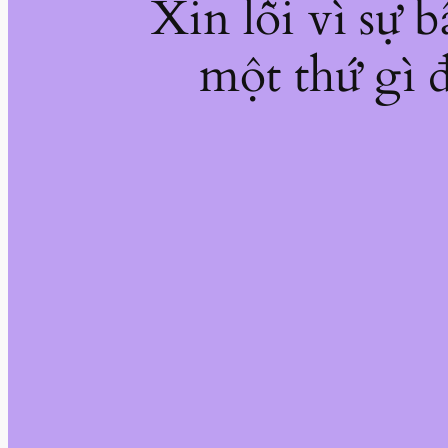
Xin lỗi vì sự 
một thứ gì đ