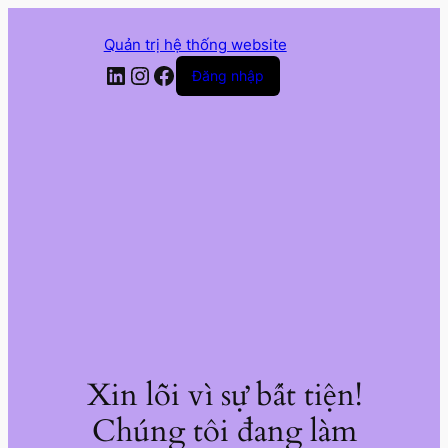
Quản trị hệ thống website
LinkedIn
Instagram
Facebook
Đăng nhập
Xin lỗi vì sự bất tiện!
Chúng tôi đang làm