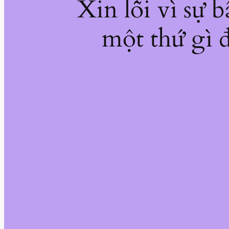
Xin lỗi vì sự 
một thứ gì đ