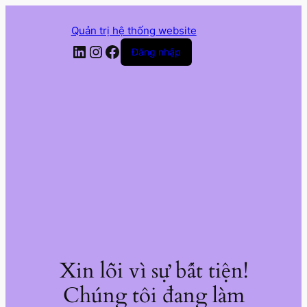
Quản trị hệ thống website
LinkedIn
Instagram
Facebook
Đăng nhập
Xin lỗi vì sự bất tiện!
Chúng tôi đang làm